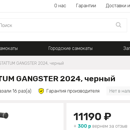
О нас
Гарантии
Доставки и
амокаты
Городские самокаты
За
STATTUM GANGSTER 2024, черный
TUM GANGSTER 2024, черный
азали 16 раз(а)
Гарантия производителя
Нет в на
11190 ₽
+
300 р
вернем за отзыв