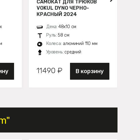
САМОКАТ ДЛЯ ТРЮКОВ
СА
VOKUL DYNO ЧЕРНО-
HI
КРАСНЫЙ 2024
H6
х
Дека:
48х10 см
Руль:
58 см
м
Колеса:
алюминий 110 мм
Уровень:
средний
11490 ₽
14
ину
В корзину
m"