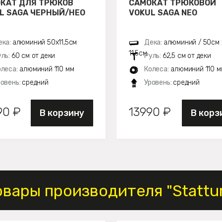
КАТ ДЛЯ ТРЮКОВ
САМОКАТ ТРЮКОВОЙ
L SAGA ЧЕРНЫЙ/НЕО
VOKUL SAGA NEO
ека:
алюминий 50х11,5см
Дека:
алюминий / 50см 
11,5см
уль:
60 см от деки
Руль:
62,5 см от деки
олеса:
алюминий 110 мм
Колеса:
алюминий 110 м
ровень:
средний
Уровень:
средний
90 ₽
13990 ₽
В корзину
В корз
овары производителя "Stattu