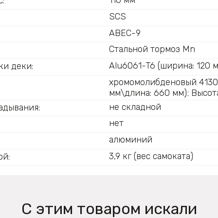
110 мм
:
SCS
ABEC-9
Стальной тормоз Mn
:
Alu6061-T6 (ширина: 120 м
ки деки:
хромомолибденовый 4130 
мм\длина: 660 мм); Высота
не складной
адывания:
нет
алюминий
3,9 кг (вес самоката)
ой:
С этим товаром искали