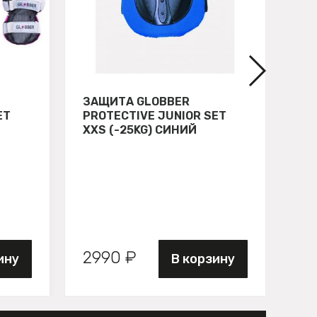
ЗАЩИТА GLOBBER
СВ
ET
PROTECTIVE JUNIOR SET
GL
XXS (-25KG) СИНИЙ
ЗЕ
2990 ₽
89
ину
В корзину