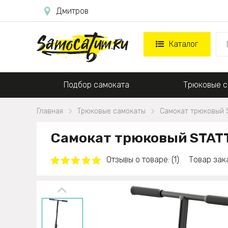
Дмитров
Каталог
Подбор самоката
Трюковые с
Главная
Трюковые самокаты
Самокат трюковый 
Самокат трюковый STAT
Отзывы о товаре: (1)
Товар зак