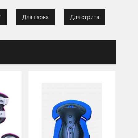
Т
Для парка
Для стрита