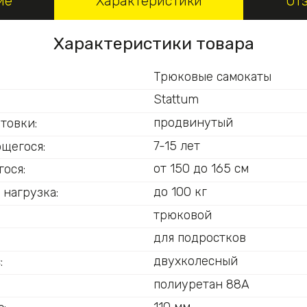
ие
Характеристики
От
Характеристики товара
Трюковые самокаты
Stattum
продвинутый
товки:
7-15 лет
ющегося:
от 150 до 165 см
ося:
до 100 кг
 нагрузка:
трюковой
для подростков
двухколесный
:
полиуретан 88А