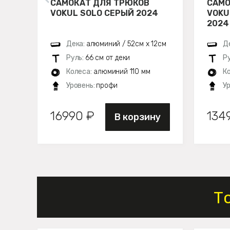
САМОКАТ ДЛЯ ТРЮКОВ
САМО
VOKUL SOLO СЕРЫЙ 2024
VOKU
2024
Дека:
алюминий / 52см х 12см
Д
Руль:
66 см от деки
Р
Колеса:
алюминий 110 мм
К
Уровень:
профи
У
16990 ₽
134
В корзину
Т