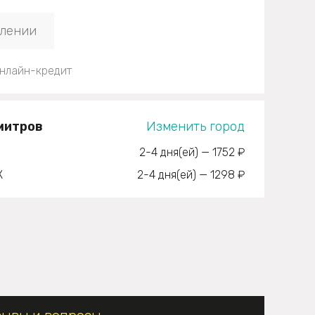
плении
нлайн-кредит
митров
Изменить город
2-4 дня(ей)
—
1752 ₽
К
2-4 дня(ей)
—
1298 ₽