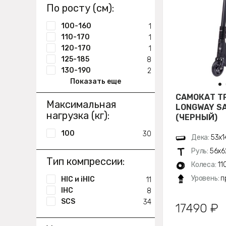
По росту (см):
100-160
1
110-170
1
120-170
1
125-185
8
130-190
2
Показать еще
САМОКАТ Т
Максимальная
LONGWAY SA
нагрузка (кг):
(ЧЕРНЫЙ)
100
30
Дека:
53х1
Руль:
56х6
Тип компрессии:
Колеса:
11
Уровень:
п
HIC и iHIC
11
IHC
8
SCS
34
17490 ₽