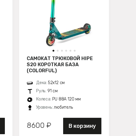
САМОКАТ ТРЮКОВОЙ HIPE
S20 КОРОТКАЯ БАЗА
(COLORFUL)
Дека:
52х12 см
Руль:
91 см
Колеса:
PU 88A 120 мм
Уровень:
любитель
8600 ₽
В корзину