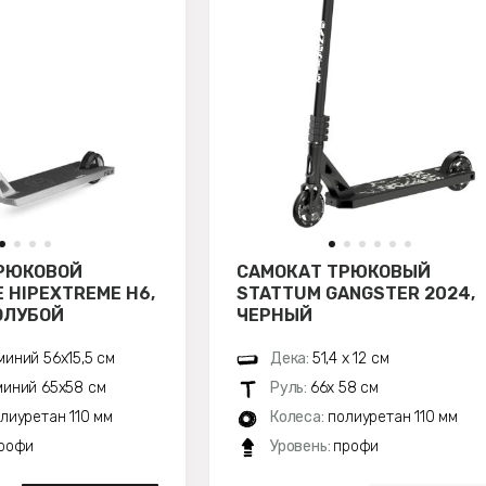
РЮКОВОЙ
САМОКАТ ТРЮКОВЫЙ
 HIPEXTREME H6,
STATTUM GANGSTER 2024,
ОЛУБОЙ
ЧЕРНЫЙ
иний 56х15,5 см
Дека:
51,4 х 12 см
иний 65x58 см
Руль:
66х 58 см
лиуретан 110 мм
Колеса:
полиуретан 110 мм
рофи
Уровень:
профи