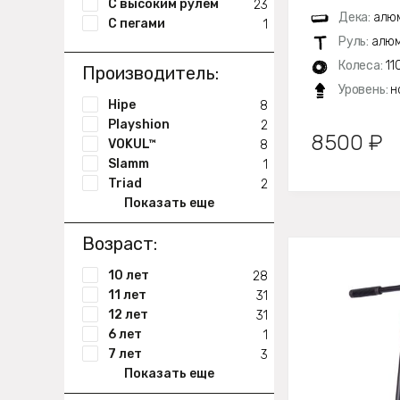
С высоким рулем
23
Дека:
алюм
С пегами
1
Руль:
алюм
Колеса:
11
Производитель:
Уровень:
н
Hipe
8
Playshion
2
8500 ₽
VOKUL™
8
Slamm
1
Triad
2
Показать еще
Возраст:
10 лет
28
11 лет
31
12 лет
31
6 лет
1
7 лет
3
Показать еще