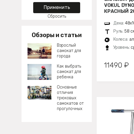
VOKUL DYNO
Применить
КРАСНЫЙ 2
Сбросить
Дека:
48х1
Руль:
58 с
Обзоры и статьи
Колеса:
ал
Взрослый
Уровень:
с
самокат для
города
11490 ₽
Как выбрать
самокат для
ребенка
Основные
отличия
трюковых
самокатов от
прогулочных