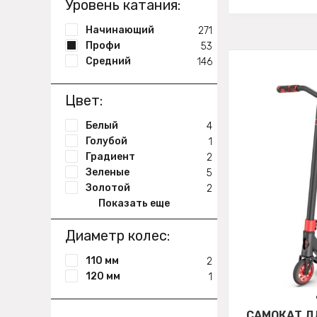
Уровень катания:
Начинающий
271
Профи
53
Средний
146
Цвет:
Белый
4
Голубой
1
Градиент
2
Зеленые
5
Золотой
2
Показать еще
Диаметр колес:
110 мм
2
120 мм
1
САМОКАТ Д