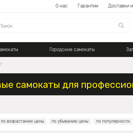
О нас
Гарантии
Доставки и
амокаты
Городские самокаты
За
г
ые самокаты для профессио
по возрастанию цены
по убыванию цены
по популярности