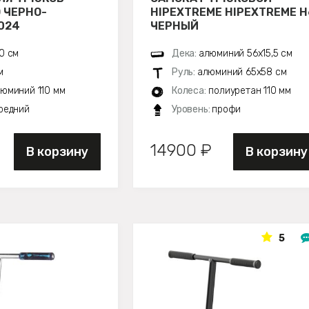
 ЧЕРНО-
HIPEXTREME HIPEXTREME H
024
ЧЕРНЫЙ
0 см
Дека:
алюминий 56х15,5 см
м
Руль:
алюминий 65x58 см
юминий 110 мм
Колеса:
полиуретан 110 мм
редний
Уровень:
профи
14900 ₽
В корзину
В корзину
5