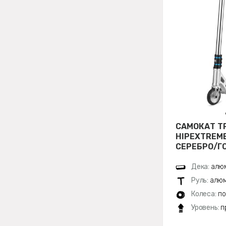
САМОКАТ Т
HIPEXTREME
СЕРЕБРО/Г
Дека:
алюм
Руль:
алюм
Колеса:
по
Уровень:
п