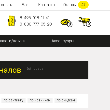
 оплата
Блог
Контакты
Отзывы
47
8-495-108-11-41
0
8-800-777-05-28
0
пчасти/детали
Аксессуары
налов
53 товара
по рейтингу
по новинкам
по скидкам