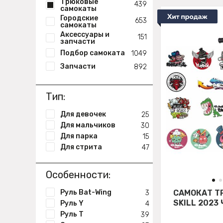
Трюковые
439
самокаты
Городские
653
самокаты
Аксессуары и
151
запчасти
Подбор самоката
1049
Запчасти
892
Тип:
Для девочек
25
Для мальчиков
30
Для парка
15
Для стрита
47
Особенности:
Руль Bat-Wing
САМОКАТ Т
3
SKILL 2023
Руль Y
4
Руль Т
39