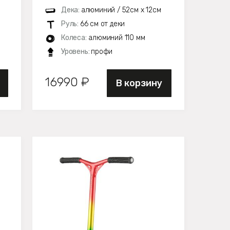
Дека:
алюминий / 52см х 12см
Руль:
66 см от деки
м
Колеса:
алюминий 110 мм
Уровень:
профи
16990 ₽
В корзину