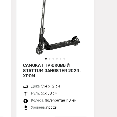
САМОКАТ ТРЮКОВЫЙ
STATTUM GANGSTER 2024,
ХРОМ
Дека:
51,4 х 12 см
Руль:
66х 58 см
Колеса:
полиуретан 110 мм
Уровень:
профи