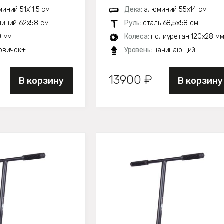
иний 51х11,5 см
Дека:
алюминий 55х14 см
иний 62х58 см
Руль:
сталь 68,5х58 см
0 мм
Колеса:
полиуретан 120x28 м
овичок+
Уровень:
начинающий
13900 ₽
В корзину
В корзину