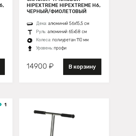
6,
HIPEXTREME HIPEXTREME H6,
ЧЕРНЫЙ/ФИОЛЕТОВЫЙ
Дека:
алюминий 56х15,5 см
Руль:
алюминий 65x58 см
Колеса:
полиуретан 110 мм
Уровень:
профи
14900 ₽
В корзину
1