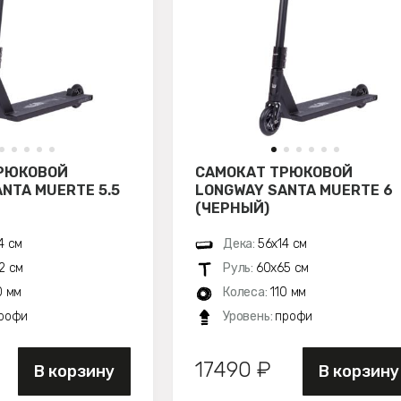
РЮКОВОЙ
САМОКАТ ТРЮКОВОЙ
NTA MUERTE 5.5
LONGWAY SANTA MUERTE 6
(ЧЕРНЫЙ)
4 см
Дека:
56х14 см
2 см
Руль:
60х65 см
0 мм
Колеса:
110 мм
рофи
Уровень:
профи
17490 ₽
В корзину
В корзину