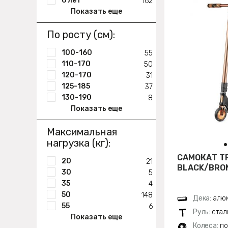
6 лет
162
Показать еще
По росту (см):
100-160
55
110-170
50
120-170
31
125-185
37
130-190
8
Показать еще
Максимальная
нагрузка (кг):
САМОКАТ Т
20
21
BLACK/BRON
30
5
35
4
50
148
Дека:
алюм
55
6
Руль:
стал
Показать еще
Колеса:
по