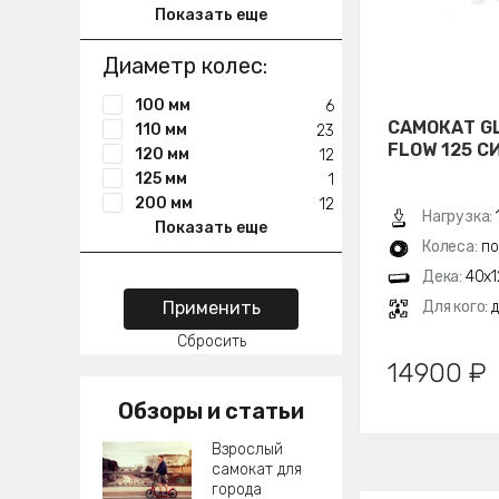
Показать еще
Диаметр колес:
100 мм
6
САМОКАТ G
110 мм
23
FLOW 125 С
120 мм
12
125 мм
1
200 мм
12
Нагрузка:
Показать еще
Колеса:
по
Дека:
40x1
Применить
Для кого:
Сбросить
14900 ₽
Обзоры и статьи
Взрослый
самокат для
города