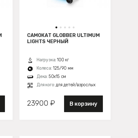
M
САМОКАТ GLOBBER ULTIMUM
LIGHTS ЧЕРНЫЙ
Нагрузка:
100 кг
Колеса:
125/90 мм
Дека:
50х15 см
Для кого:
для детей/взрослых
23900 ₽
В корзину