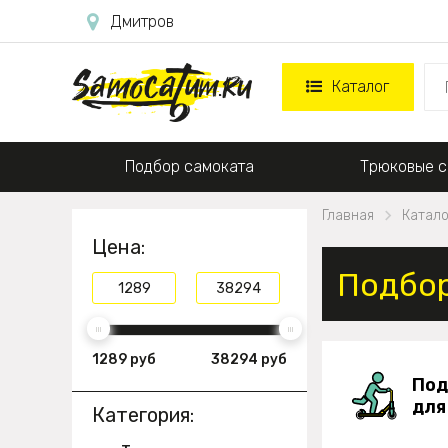
Дмитров
Каталог
Подбор самоката
Трюковые с
Главная
Катало
Цена:
Подбор
1289 руб
38294 руб
Под
для
Категория: