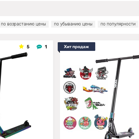
по возрастанию цены
по убыванию цены
по популярности
5
1