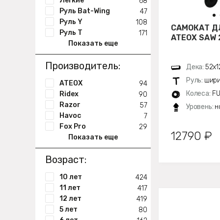
Легкие
68
Руль Bat-Wing
47
Руль Y
108
САМОКАТ Д
Руль Т
171
ATEOX SAW 
Показать еще
Производитель:
Дека:
52х1
Руль:
шири
ATEOX
94
Колеса:
FU
Ridex
90
Razor
57
Уровень:
н
Havoc
7
Fox Pro
29
12790 ₽
Показать еще
Возраст:
10 лет
424
11 лет
417
12 лет
419
5 лет
80