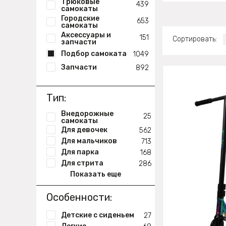
Трюковые
439
самокаты
Городские
653
самокаты
Аксессуары и
151
Сортировать:
запчасти
Подбор самоката
1049
Запчасти
892
Тип:
Внедорожные
25
самокаты
Для девочек
562
Для мальчиков
713
Для парка
168
Для стрита
286
Показать еще
Особенности:
Детские с сиденьем
27