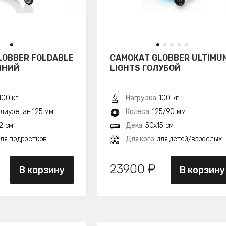
LOBBER FOLDABLE
САМОКАТ GLOBBER ULTIMU
ИНИЙ
LIGHTS ГОЛУБОЙ
100 кг
Нагрузка:
100 кг
лиуретан 125 мм
Колеса:
125/90 мм
2 см
Дека:
50х15 см
для подростков
Для кого:
для детей/взрослых
23900 ₽
В корзину
В корзину