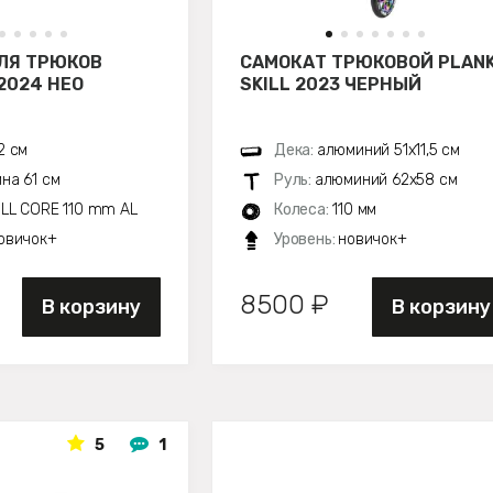
ЛЯ ТРЮКОВ
САМОКАТ ТРЮКОВОЙ PLAN
2024 НЕО
SKILL 2023 ЧЕРНЫЙ
2 см
Дека:
алюминий 51х11,5 см
на 61 см
Руль:
алюминий 62х58 см
LL CORE 110 mm AL
Колеса:
110 мм
овичок+
Уровень:
новичок+
8500 ₽
В корзину
В корзину
5
1