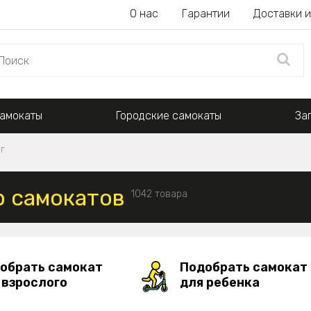
О нас
Гарантии
Доставки и
амокаты
Городские самокаты
За
г
 самокатов
1042 товара
обрать самокат
Подобрать самокат
 взрослого
для ребенка