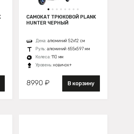
K
САМОКАТ ТРЮКОВОЙ PLANK
HUNTER ЧЕРНЫЙ
Дека:
алюминий 52х12 см
Руль:
алюминий 655х597 мм
Колеса:
110 мм
Уровень:
новичок+
8990 ₽
В корзину