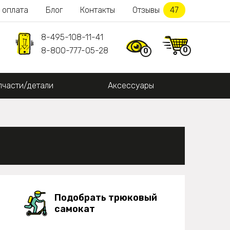
 оплата
Блог
Контакты
Отзывы
47
8-495-108-11-41
0
8-800-777-05-28
0
пчасти/детали
Аксессуары
Подобрать трюковый
самокат