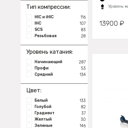
Тип компрессии:
Уровень:
н
HIC и iHIC
116
13900 ₽
IHC
107
SCS
83
Резьбовая
28
Уровень катания:
Начинающий
287
Профи
53
Средний
134
Цвет:
Белый
133
Голубой
82
Градиент
37
Желтый
30
Зеленые
146