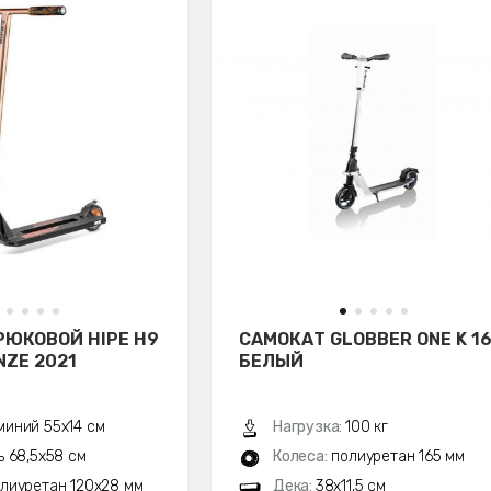
РЮКОВОЙ HIPE H9
САМОКАТ GLOBBER ONE K 1
ZE 2021
БЕЛЫЙ
иний 55х14 см
Нагрузка:
100 кг
ь 68,5х58 см
Колеса:
полиуретан 165 мм
лиуретан 120x28 мм
Дека:
38x11,5 см