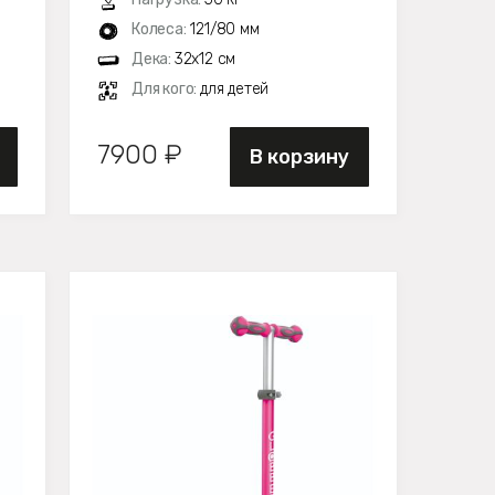
Колеса:
121/80 мм
Дека:
32х12 см
Для кого:
для детей
7900 ₽
В корзину