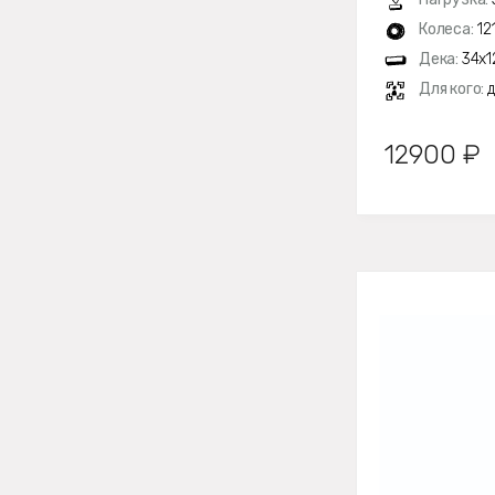
Колеса:
12
Дека:
34х1
Для кого:
д
12900 ₽