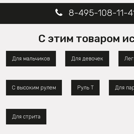
8-495-108-11-4
С этим товаром и
Для мальчиков
Для девочек
Лег
С высоким рулем
Руль Т
Для па
Для стрита