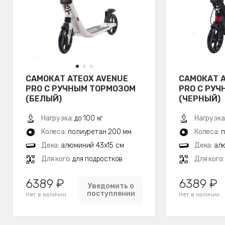
САМОКАТ ATEOX AVENUE
САМОКАТ A
PRO С РУЧНЫМ ТОРМОЗОМ
PRO С РУ
(БЕЛЫЙ)
(ЧЕРНЫЙ)
Нагрузка:
до 100 кг
Нагрузка
Колеса:
полиуретан 200 мм
Колеса:
п
Дека:
алюминий 43х15 см
Дека:
алю
Для кого:
для подростков
Для кого
6389 ₽
6389 ₽
Уведомить о
поступлении
Нет в наличии
Нет в наличии