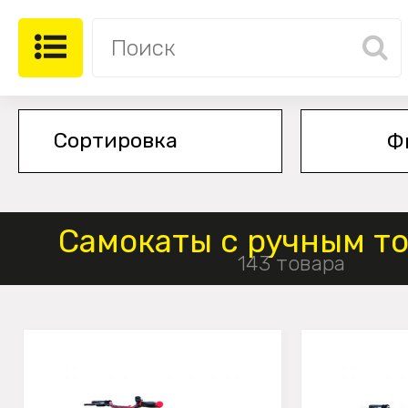
Ф
Самокаты с ручным т
143 товара