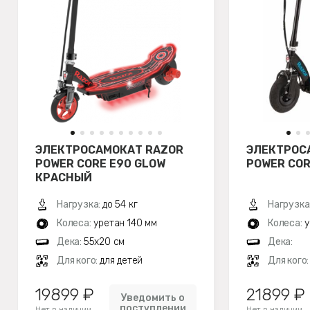
ЭЛЕКТРОСАМОКАТ RAZOR
ЭЛЕКТРОС
POWER CORE E90 GLOW
POWER COR
КРАСНЫЙ
Нагрузка:
до 54 кг
Нагрузка
Колеса:
уретан 140 мм
Колеса:
у
Дека:
55х20 см
Дека:
Для кого:
для детей
Для кого
19899 ₽
21899 ₽
Уведомить о
поступлении
Нет в наличии
Нет в наличии