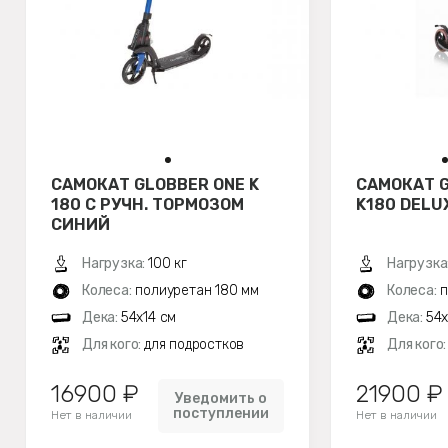
САМОКАТ GLOBBER ONE K
САМОКАТ G
180 С РУЧН. ТОРМОЗОМ
K180 DELU
СИНИЙ
Нагрузка:
100 кг
Нагрузка
Колеса:
полиуретан 180 мм
Колеса:
п
Дека:
54x14 см
Дека:
54x
Для кого:
для подростков
Для кого
16900 ₽
21900 ₽
Уведомить о
поступлении
Нет в наличии
Нет в наличии