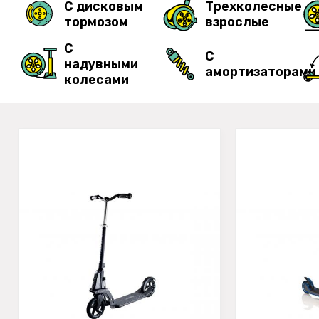
С дисковым
Трехколесные
тормозом
взрослые
С
С
надувными
амортизаторами
колесами