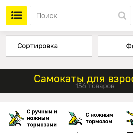
Ф
Самокаты для взро
156 товаров
С ручным и
С ножным
ножным
тормозом
тормозами