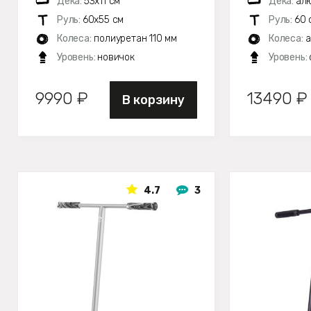
Дека:
53х11 см
Дека:
алю
Руль:
60х55 см
Руль:
60 
Колеса:
полиуретан 110 мм
Колеса:
а
Уровень:
новичок
Уровень:
9990 ₽
13490 ₽
В корзину
4.7
3