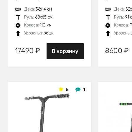
Дека:
56х14 см
Дека:
52х
Руль:
60х65 см
Руль:
91 
Колеса:
110 мм
Колеса:
P
Уровень:
профи
Уровень:
17490 ₽
8600 ₽
В корзину
5
1