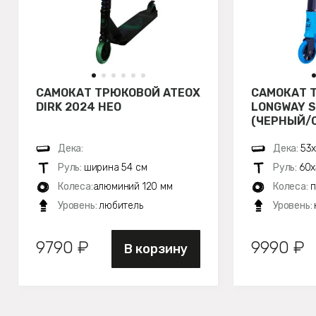
САМОКАТ ТРЮКОВОЙ ATEOX
САМОКАТ 
DIRK 2024 НЕО
LONGWAY 
(ЧЕРНЫЙ/
Дека:
Дека:
53х
Руль:
ширина 54 см
Руль:
60х
Колеса:
алюминий 120 мм
Колеса:
п
Уровень:
любитель
Уровень:
9790 ₽
9990 ₽
В корзину