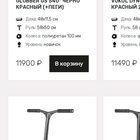
GLOBBER GS 540° ЧЕРНО
VOKUL DYN
КРАСНЫЙ (+ПЕГИ)
КРАСНЫЙ 
Дека:
48х11,5 см
Дека:
48х
Руль:
58х50 см
Руль:
58 
Колеса:
полиуретан 100 мм
Колеса:
а
Уровень:
новичок
Уровень:
11900 ₽
11490 ₽
В корзину