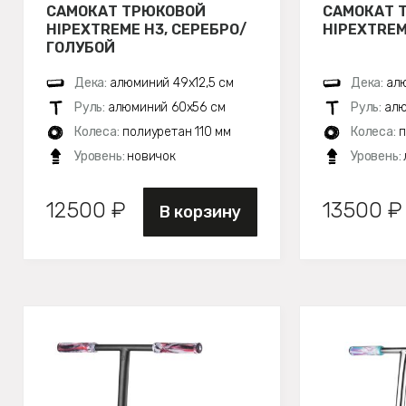
САМОКАТ ТРЮКОВОЙ
САМОКАТ 
HIPEXTREME H3, СЕРЕБРО/
HIPEXTREM
ГОЛУБОЙ
Дека:
алюминий 49х12,5 см
Дека:
алю
Руль:
алюминий 60х56 см
Руль:
алю
Колеса:
полиуретан 110 мм
Колеса:
п
Уровень:
новичок
Уровень:
12500 ₽
13500 ₽
В корзину