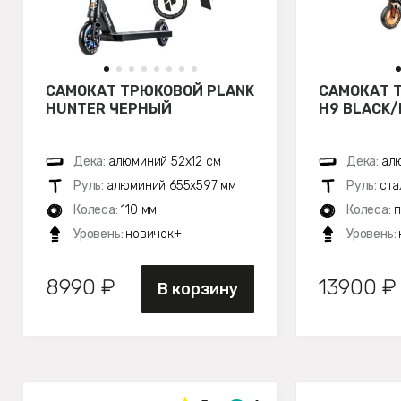
САМОКАТ ТРЮКОВОЙ PLANK
САМОКАТ 
HUNTER ЧЕРНЫЙ
H9 BLACK/
Дека:
алюминий 52х12 см
Дека:
алю
Руль:
алюминий 655х597 мм
Руль:
ста
Колеса:
110 мм
Колеса:
п
Уровень:
новичок+
Уровень:
8990 ₽
13900 ₽
В корзину