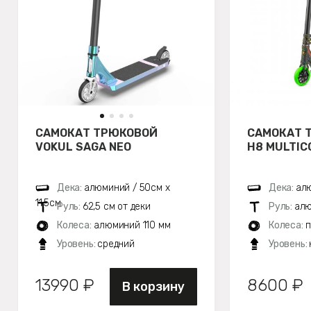
САМОКАТ ТРЮКОВОЙ
САМОКАТ 
VOKUL SAGA NEO
H8 MULTIC
Дека:
алюминий / 50см х
Дека:
алю
11,5см
Руль:
62,5 см от деки
Руль:
алю
Колеса:
алюминий 110 мм
Колеса:
п
Уровень:
средний
Уровень:
13990 ₽
8600 ₽
В корзину