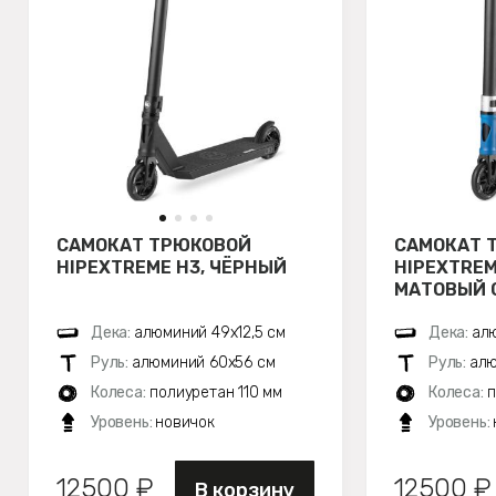
САМОКАТ ТРЮКОВОЙ
САМОКАТ 
HIPEXTREME H3, ЧЁРНЫЙ
HIPEXTREM
МАТОВЫЙ 
Дека:
алюминий 49х12,5 см
Дека:
алю
Руль:
алюминий 60х56 см
Руль:
алю
Колеса:
полиуретан 110 мм
Колеса:
п
Уровень:
новичок
Уровень:
12500 ₽
12500 ₽
В корзину