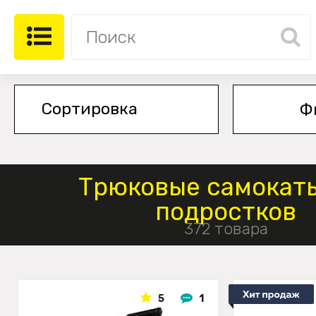
Ф
Трюковые самокат
подростков
372 товара
5
1