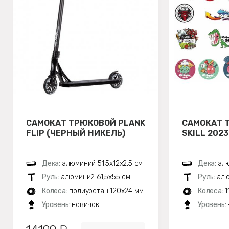
САМОКАТ ТРЮКОВОЙ PLANK
САМОКАТ 
FLIP (ЧЕРНЫЙ НИКЕЛЬ)
SKILL 202
Дека:
алюминий 51,5х12x2,5 см
Дека:
алю
Руль:
алюминий 61,5х55 см
Руль:
алю
Колеса:
полиуретан 120x24 мм
Колеса:
1
Уровень:
новичок
Уровень: