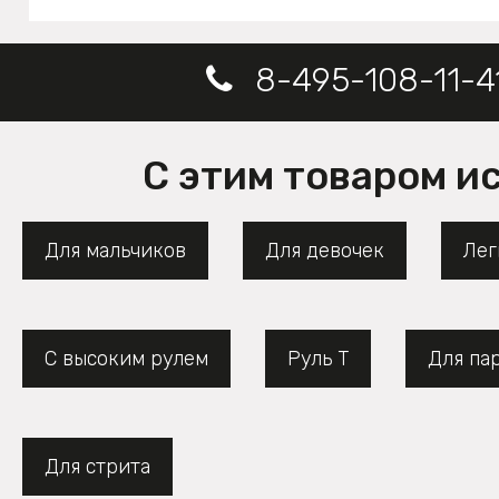
8-495-108-11-4
С этим товаром и
Для мальчиков
Для девочек
Лег
С высоким рулем
Руль Т
Для па
Для стрита